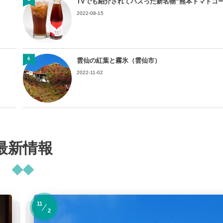
TVでも紹介されてバズった新名物“熊本トマトコーラ
2022-08-15
6
雲仙の紅葉と霧氷（雲仙市）
2022-11-02
最新情報
11
2